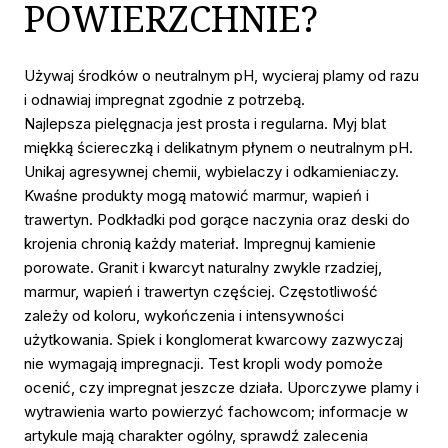
POWIERZCHNIE?
Używaj środków o neutralnym pH, wycieraj plamy od razu
i odnawiaj impregnat zgodnie z potrzebą.
Najlepsza pielęgnacja jest prosta i regularna. Myj blat
miękką ściereczką i delikatnym płynem o neutralnym pH.
Unikaj agresywnej chemii, wybielaczy i odkamieniaczy.
Kwaśne produkty mogą matowić marmur, wapień i
trawertyn. Podkładki pod gorące naczynia oraz deski do
krojenia chronią każdy materiał. Impregnuj kamienie
porowate. Granit i kwarcyt naturalny zwykle rzadziej,
marmur, wapień i trawertyn częściej. Częstotliwość
zależy od koloru, wykończenia i intensywności
użytkowania. Spiek i konglomerat kwarcowy zazwyczaj
nie wymagają impregnacji. Test kropli wody pomoże
ocenić, czy impregnat jeszcze działa. Uporczywe plamy i
wytrawienia warto powierzyć fachowcom; informacje w
artykule mają charakter ogólny, sprawdź zalecenia