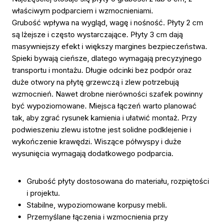
właściwym podparciem i wzmocnieniami.
Grubość wpływa na wygląd, wagę i nośność. Płyty 2 cm
są lżejsze i często wystarczające. Płyty 3 cm dają
masywniejszy efekt i większy margines bezpieczeństwa.
Spieki bywają cieńsze, dlatego wymagają precyzyjnego
transportu i montażu. Długie odcinki bez podpór oraz
duże otwory na płytę grzewczą i zlew potrzebują
wzmocnień. Nawet drobne nierówności szafek powinny
być wypoziomowane. Miejsca łączeń warto planować
tak, aby zgrać rysunek kamienia i ułatwić montaż. Przy
podwieszeniu zlewu istotne jest solidne podklejenie i
wykończenie krawędzi. Wiszące półwyspy i duże
wysunięcia wymagają dodatkowego podparcia.
Grubość płyty dostosowana do materiału, rozpiętości
i projektu.
Stabilne, wypoziomowane korpusy mebli.
Przemyślane łączenia i wzmocnienia przy